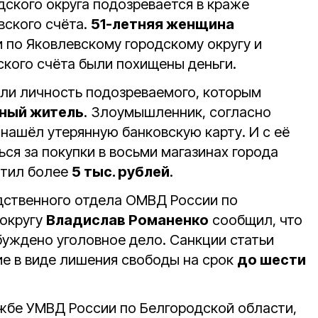
дского округа подозревается в краже
вского счёта.
51-летняя женщина
 по Яковлевскому городскому округу и
ского счёта были похищены деньги.
ли личность подозреваемого, которым
тный житель
. Злоумышленник, согласно
нашёл утерянную банковскую карту. И с её
ся за покупки в восьми магазинах города
атил более
5 тыс. рублей
.
дственного отдела ОМВД России по
 округу
Владислав Романенко
сообщил, что
уждено уголовное дело. Санкции статьи
е в виде лишения свободы на срок
до шести
жбе УМВД России по Белгородской области,