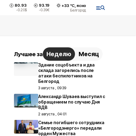
80.93
93.19
+
33
°С,
ясно
-0.20
$
-0.39
€
Белгород
Неделю
Месяц
Лучшее за
Здание соцобъекта и два
склада загорелись после
атаки беспилотников на
Белгород
3 августа , 09:39
Александр Шуваев выступил с
обращением по случаю Дня
ВДВ
2 августа , 04:01
Семье погибшего сотрудника
«Белгородэнерго» передали
орден Мужества