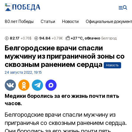
80 лет Победы
Статьи
Новости
Официальные докумен
82.17
94.84
+
27
°С,
облачно
+0.76
$
+0.78
€
Белгород
Белгородские врачи спасли
мужчину из приграничной зоны со
сквозным ранением сердца
Новость
24 августа 2022, 19:15
Медики боролись за его жизнь почти пять
часов.
Белгородские врачи спасли мужчину из
приграничья со сквозным ранением сердца.
Они боролись за его жизнь почти пять