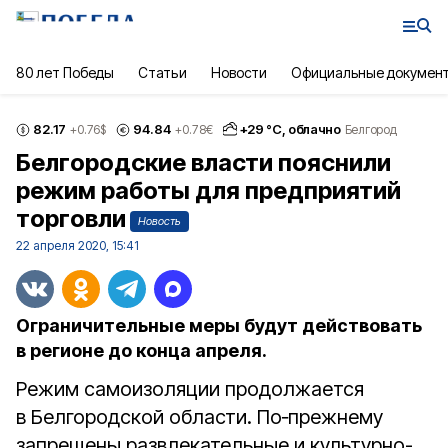
80 лет Победы
Статьи
Новости
Официальные докумен
82.17
94.84
+
29
°С,
облачно
+0.76
$
+0.78
€
Белгород
Белгородские власти пояснили
режим работы для предприятий
торговли
Новость
22 апреля 2020, 15:41
Ограничительные меры будут действовать
в регионе до конца апреля.
Режим самоизоляции продолжается
в Белгородской области. По‑прежнему
запрещены развлекательные и культурно-