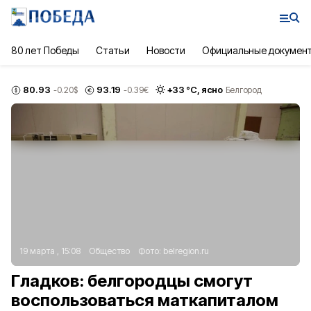
80 лет Победы
Статьи
Новости
Официальные докумен
80.93
93.19
+
33
°С,
ясно
-0.20
$
-0.39
€
Белгород
19 марта , 15:08
Общество
Фото:
belregion.ru
Гладков: белгородцы смогут
воспользоваться маткапиталом