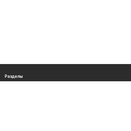
Разделы
80 лет Победы
Новости
Статьи
Официальные документы
Спорт
Культура