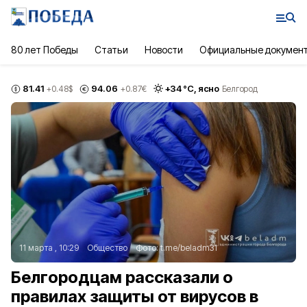
80 лет Победы
Статьи
Новости
Официальные докумен
81.41
94.06
+
34
°С,
ясно
+0.48
$
+0.87
€
Белгород
11 марта , 10:29
Общество
Фото:
t.me/beladm31
Белгородцам рассказали о
правилах защиты от вирусов в