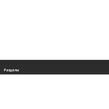
Разделы
80 лет Победы
Новости
Статьи
Официальные документы
Спорт