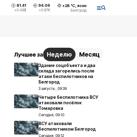
81.41
94.06
+
28
°С,
ясно
+0.48
$
+0.87
€
Белгород
Неделю
Месяц
Лучшее за
Здание соцобъекта и два
склада загорелись после
атаки беспилотников на
Белгород
3 августа , 09:39
Четыре беспилотника ВСУ
атаковали посёлок
Томаровка
Сегодня, 09:10
ВСУ атаковали
беспилотником Белгород
Сегодня, 09:12