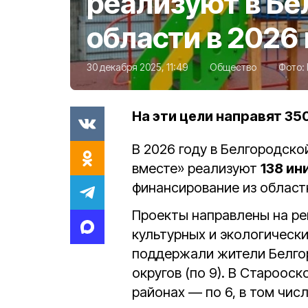
реализуют в Бе
области в 2026
30 декабря 2025, 11:49
Общество
Фото:
На эти цели направят 35
В 2026 году в Белгородск
вместе» реализуют
138 ин
финансирование из облас
Проекты направлены на ре
культурных и экологически
поддержали жители Белгоро
округов (по 9). В Старооск
районах — по 6, в том чис