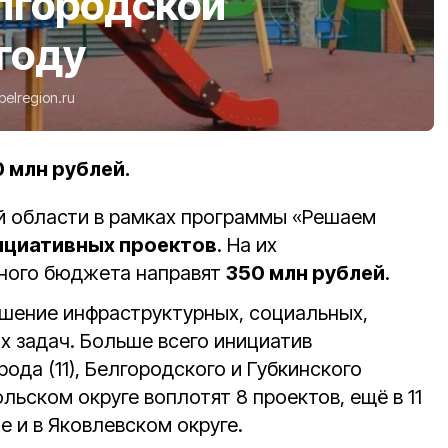
лгородской
 году
belregion.ru
0 млн рублей.
ой области в рамках программы «Решаем
ициативных проектов
. На их
тного бюджета направят
350 млн рублей
.
шение инфраструктурных, социальных,
х задач. Больше всего инициатив
да (11), Белгородского и Губкинского
ольском округе воплотят 8 проектов, ещё в 11
ле и в Яковлевском округе.