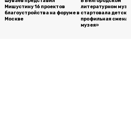
Шуваев представил
В Белгородском
Мишустину 16 проектов
литературном музе
благоустройства на форуме в
стартовала детска
Москве
профильная смена 
музея»