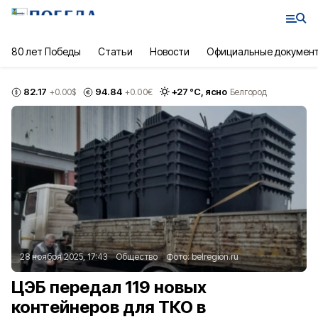
80 лет Победы
Статьи
Новости
Официальные докумен
82.17
94.84
+
27
°С,
ясно
+0.00
$
+0.00
€
Белгород
28 ноября 2025, 17:43
Общество
Фото:
belregion.ru
ЦЭБ передал 119 новых
контейнеров для ТКО в