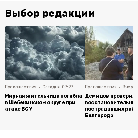
Выбор редакции
Происшествия
Сегодня, 07:27
Происшествия
Вчера, 
Мирная жительница погибла
Демидов проверил 
в Шебекинском округе при
восстановительных
атаке ВСУ
пострадавших райо
Белгорода