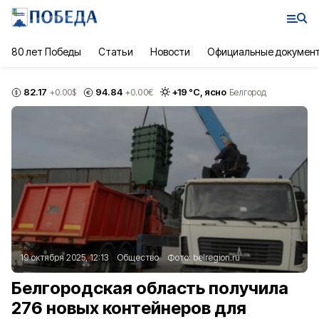
80 лет Победы
Статьи
Новости
Официальные докумен
82.17
94.84
+
19
°С,
ясно
+0.00
$
+0.00
€
Белгород
19 октября 2025, 12:13
Общество
Фото:
belregion.ru
Белгородская область получила
276 новых контейнеров для