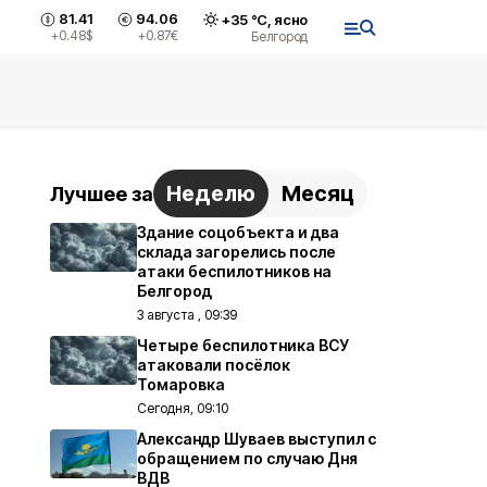
81.41
94.06
+
35
°С,
ясно
+0.48
$
+0.87
€
Белгород
Неделю
Месяц
Лучшее за
Здание соцобъекта и два
склада загорелись после
атаки беспилотников на
Белгород
3 августа , 09:39
Четыре беспилотника ВСУ
атаковали посёлок
Томаровка
Сегодня, 09:10
Александр Шуваев выступил с
обращением по случаю Дня
ВДВ