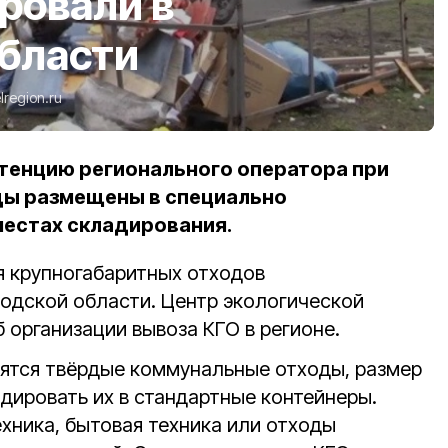
ровали в
области
lregion.ru
етенцию регионального оператора при
оды размещены в специально
местах складирования.
 крупногабаритных отходов
родской области. Центр экологической
 организации вывоза КГО в регионе.
сятся твёрдые коммунальные отходы, размер
дировать их в стандартные контейнеры.
хника, бытовая техника или отходы