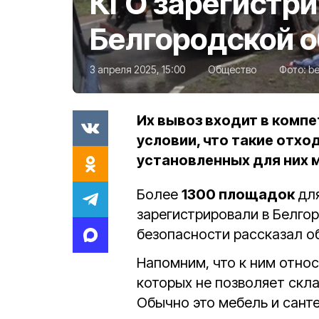
КГО зарегистри
Белгородской 
3 апреля 2025, 15:00
Общество
Фото:
be
Их вывоз входит в комп
условии, что такие отх
установленных для них 
Более
1300 площадок
для
зарегистрировали в Белго
безопасности рассказал об
Напомним, что к ним отно
которых не позволяет скла
Обычно это мебель и санте