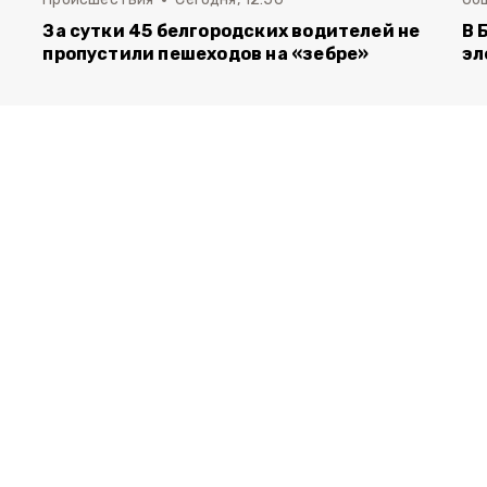
За сутки 45 белгородских водителей не
В 
пропустили пешеходов на «зебре»
эл