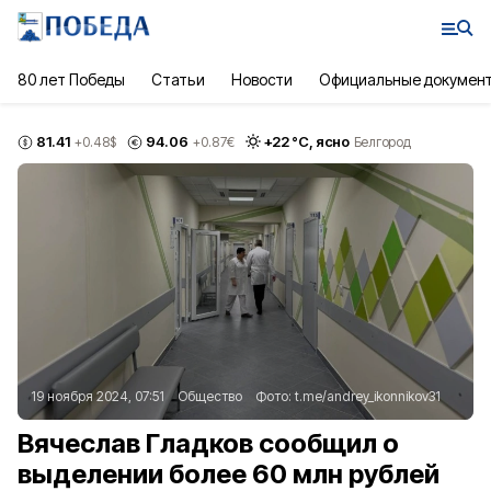
80 лет Победы
Статьи
Новости
Официальные докумен
81.41
94.06
+
22
°С,
ясно
+0.48
$
+0.87
€
Белгород
19 ноября 2024, 07:51
Общество
Фото:
t.me/andrey_ikonnikov31
Вячеслав Гладков сообщил о
выделении более 60 млн рублей