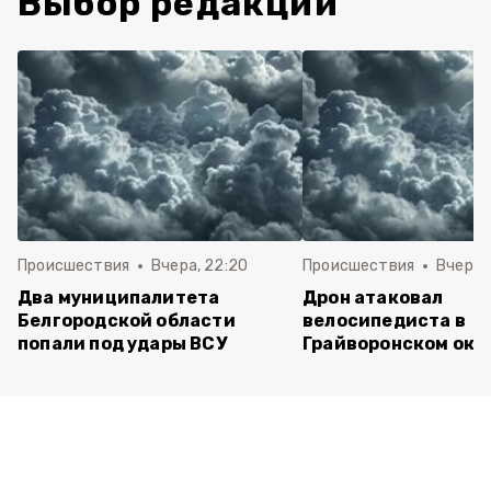
Выбор редакции
Происшествия
Вчера, 22:20
Происшествия
Вчера, 
Два муниципалитета
Дрон атаковал
Белгородской области
велосипедиста в
попали под удары ВСУ
Грайворонском окр