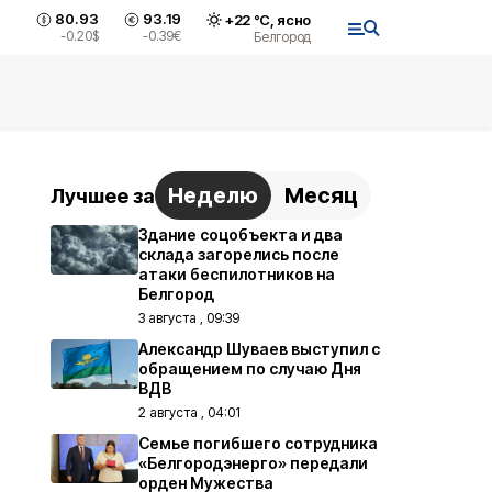
80.93
93.19
+
22
°С,
ясно
-0.20
$
-0.39
€
Белгород
Неделю
Месяц
Лучшее за
Здание соцобъекта и два
склада загорелись после
атаки беспилотников на
Белгород
3 августа , 09:39
Александр Шуваев выступил с
обращением по случаю Дня
ВДВ
2 августа , 04:01
Семье погибшего сотрудника
«Белгородэнерго» передали
орден Мужества