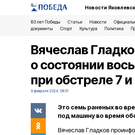
Новости Яковлевск
80 лет Победы
Статьи
Новости
Официаль
документы
Спорт
Культура
Политика
П
Вячеслав Гладк
о состоянии вос
при обстреле 7 и
9 февраля 2024, 08:31
Это семь раненых во вр
под машину во время об
Вячеслав Гладков проинф