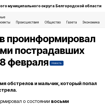
ого муниципального округа Белгородской области
ные
роекты
Происшествия
Общество
Газета
Экономика
ов проинформировал
ьми пострадавших
 8 февраля
Новость
емя обстрелов и мальчик, который попал
стрела.
ормировал о состоянии
восьми