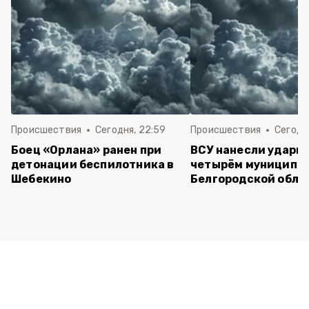
Происшествия
Сегодня, 22:59
Происшествия
Сегодня
Боец «Орлана» ранен при
ВСУ нанесли удары 
детонации беспилотника в
четырём муниципа
Шебекино
Белгородской обла