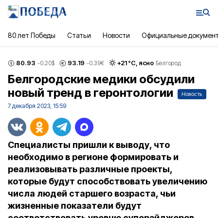
80 лет Победы
Статьи
Новости
Официальные докумен
80.93
93.19
+
21
°С,
ясно
-0.20
$
-0.39
€
Белгород
Белгородские медики обсудили
новый тренд в геронтологии
Новость
7 декабря 2023, 15:59
Специалисты пришли к выводу, что
необходимо в регионе формировать и
реализовывать различные проекты,
которые будут способствовать увеличению
числа людей старшего возраста, чьи
жизненные показатели будут
соответствовать уровню суперэйджеров.