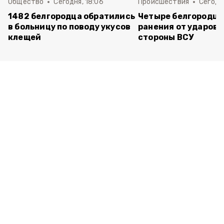
Общество
Сегодня, 18:06
Происшествия
Сегодня
1482 белгородца обратились
Четыре белгородца
в больницу по поводу укусов
ранения от ударов 
клещей
стороны ВСУ