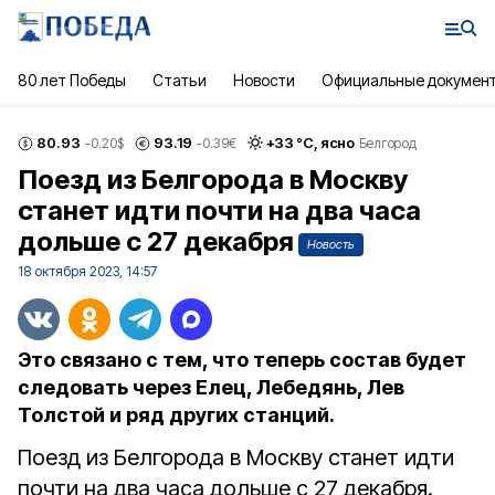
80 лет Победы
Статьи
Новости
Официальные докумен
80.93
93.19
+
33
°С,
ясно
-0.20
$
-0.39
€
Белгород
Поезд из Белгорода в Москву
станет идти почти на два часа
дольше с 27 декабря
Новость
18 октября 2023, 14:57
Это связано с тем, что теперь состав будет
следовать через Елец, Лебедянь, Лев
Толстой и ряд других станций.
Поезд из Белгорода в Москву станет идти
почти на два часа дольше с 27 декабря.