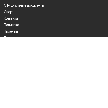
Официальные документы
Спорт
Культура
Политика
Проекты
Происшествия
Газета
Общество
Экономика
О проекте
Об издании
Правила использования
Рекламодателям
Специальная оценка условий труда
Политика конфиденциальности