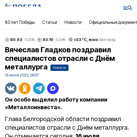
80 лет Победы
Статьи
Новости
Официальные докумен
80.93
93.19
+
33
°С,
ясно
-0.20
$
-0.39
€
Белгород
Вячеслав Гладков поздравил
специалистов отрасли с Днём
металлурга
Новость
16 июля 2023, 08:57
Он особо выделил работу компании
«Металлоинвеста».
Глава Белгородской области поздравил
специалистов отрасли с Днём металлурга.
Он отмечается сегодня,
16 июля
.