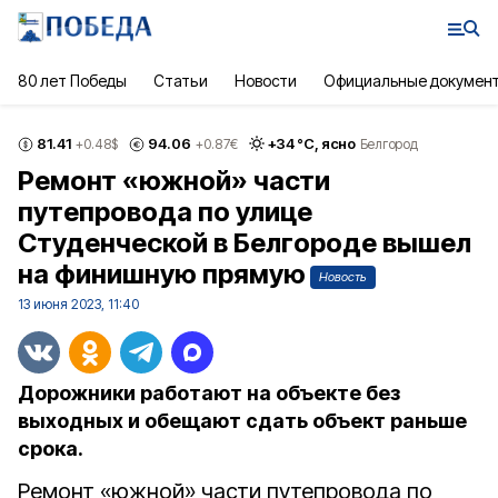
80 лет Победы
Статьи
Новости
Официальные докумен
81.41
94.06
+
34
°С,
ясно
+0.48
$
+0.87
€
Белгород
Ремонт «южной» части
путепровода по улице
Студенческой в Белгороде вышел
на финишную прямую
Новость
13 июня 2023, 11:40
Дорожники работают на объекте без
выходных и обещают сдать объект раньше
срока.
Ремонт «южной» части путепровода по