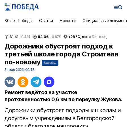
80 лет Победы
Статьи
Новости
Официальные докумен
81.41
94.06
+
28
°С,
ясно
+0.48
$
+0.87
€
Белгород
Дорожники обустроят подход к
третьей школе города Строителя
по-новому
Новость
31 мая 2023, 09:48
Ремонт ведётся на участке
протяженностью 0,6 км по переулку Жукова.
Дорожники обустроят подходы к школам и
досуговым учреждениям в Белгородской
области благодаря нацпроекту