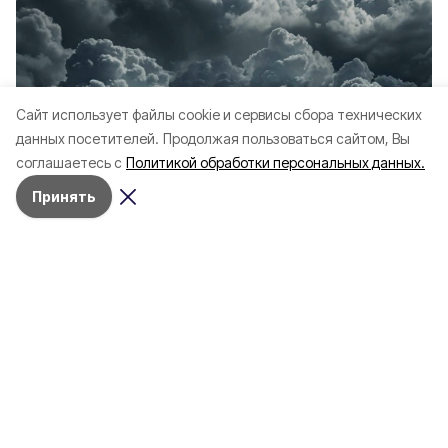
Cайт использует файлы cookie и сервисы сбора технических
данных посетителей.
Продолжая пользоваться сайтом, Вы
соглашаетесь с
Политикой обработки персональных данных.
Принять
Сегодня, 16:51
Происшествия
Фото:
shedevrum.ai
В Шебекинском округе от
детонации дрона ранен мужчина
Об этом сообщает региональный Оперштаб.
В Шебекинском округе в хуторе
Бондаренков от детонации дрона ранен