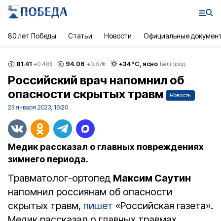
80 лет Победы
Статьи
Новости
Официальные докумен
81.41
94.06
+
34
°С,
ясно
+0.48
$
+0.87
€
Белгород
Российский врач напомнил об
опасности скрытых травм
Новость
23 января 2023, 16:20
Медик рассказал о главных повреждениях
зимнего периода.
Травматолог-ортопед
Максим Саутин
напомнил россиянам об опасности
скрытых травм,
пишет
«Российская газета».
Медик рассказал о главных травмах