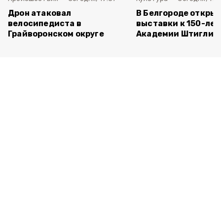
Дрон атаковал
В Белгороде открыл
велосипедиста в
выставки к 150-ле
Грайворонском округе
Академии Штиглиц