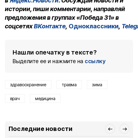
в
Яндекс.Новости
. Обсуждай новости и
истории, пиши комментарии, направляй
предложения в группах «Победа 31» в
соцсетях
ВКонтакте
,
Одноклассники
,
Tele
Нашли опечатку в тексте?
Выделите ее и нажмите на
ссылку
здравоохранение
травма
зима
врач
медицина
Последние новости