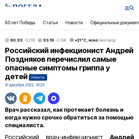
80 лет Победы
Статьи
Новости
Официальные докумен
80.93
93.19
+
21
°С,
ясно
-0.20
$
-0.39
€
Белгород
Российский инфекционист Андрей
Поздняков перечислил самые
опасные симптомы гриппа у
детей
Новость
31 декабря 2022, 16:20
Врач рассказал, как протекает болезнь и
когда нужно срочно обратиться за помощью
специалиста.
Российский врач-инфекционист
Андрей