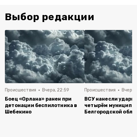
Выбор редакции
Происшествия
Вчера, 22:59
Происшествия
Вчера, 
Боец «Орлана» ранен при
ВСУ нанесли удары 
детонации беспилотника в
четырём муниципа
Шебекино
Белгородской обла