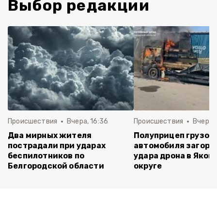
Выбор редакции
Происшествия
Вчера, 16:36
Происшествия
Вчера, 
Два мирных жителя
Полуприцеп грузов
пострадали при ударах
автомобиля загоре
беспилотников по
удара дрона в Яков
Белгородской области
округе