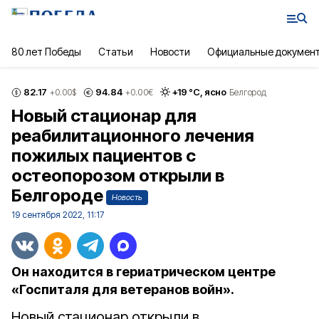
80 лет Победы
Статьи
Новости
Официальные докумен
82.17
94.84
+
19
°С,
ясно
+0.00
$
+0.00
€
Белгород
Новый стационар для
реабилитационного лечения
пожилых пациентов с
остеопорозом открыли в
Белгороде
Новость
19 сентября 2022, 11:17
Он находится в гериатрическом центре
«Госпиталя для ветеранов войн».
Новый стационар открыли в