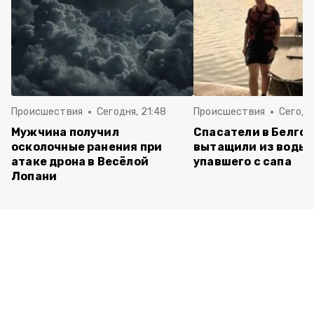
Происшествия
Сегодня, 21:48
Происшествия
Сегодн
Мужчина получил
Спасатели в Белго
осколочные ранения при
вытащили из воды 
атаке дрона в Весёлой
упавшего с сапа
Лопани