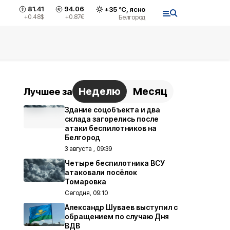
81.41
94.06
+
35
°С,
ясно
+0.48
$
+0.87
€
Белгород
Неделю
Месяц
Лучшее за
Здание соцобъекта и два
склада загорелись после
атаки беспилотников на
Белгород
3 августа , 09:39
Четыре беспилотника ВСУ
атаковали посёлок
Томаровка
Сегодня, 09:10
Александр Шуваев выступил с
обращением по случаю Дня
ВДВ