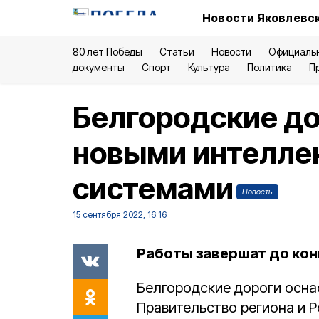
Новости Яковлевск
80 лет Победы
Статьи
Новости
Официаль
документы
Спорт
Культура
Политика
П
Белгородские до
новыми интелле
системами
Новость
15 сентября 2022, 16:16
Работы завершат до кон
Белгородские дороги осна
Правительство региона и 