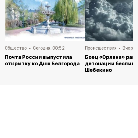
Общество
Сегодня, 08:52
Происшествия
Вчера,
Почта России выпустила
Боец «Орлана» ране
открытку ко Дню Белгорода
детонации беспило
Шебекино