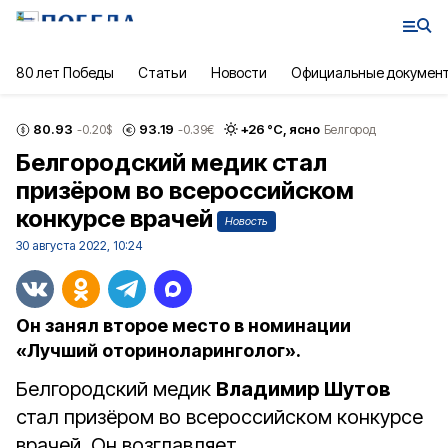
80 лет Победы
Статьи
Новости
Официальные докумен
80.93
93.19
+
26
°С,
ясно
-0.20
$
-0.39
€
Белгород
Белгородский медик стал
призёром во всероссийском
конкурсе врачей
Новость
30 августа 2022, 10:24
Он занял второе место в номинации
«Лучший оториноларинголог».
Белгородский медик
Владимир Шутов
стал призёром во всероссийском конкурсе
врачей. Он возглавляет