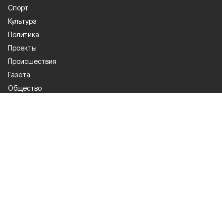
Спорт
Культура
Политика
Проекты
Происшествия
Газета
Общество
Экономика
О проекте
Об издании
Правила использования
Рекламодателям
Специальная оценка условий труда
Политика конфиденциальности
Мы в соцсетях