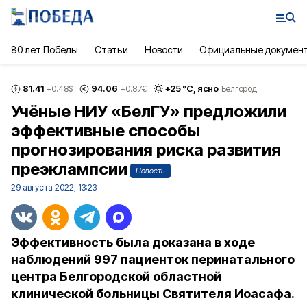
80 лет Победы
Статьи
Новости
Официальные докумен
81.41
94.06
+
25
°С,
ясно
+0.48
$
+0.87
€
Белгород
Учёные НИУ «БелГУ» предложили
эффективные способы
прогнозирования риска развития
преэклампсии
Новость
29 августа 2022, 13:23
Эффективность была доказана в ходе
наблюдений 997 пациенток перинатального
центра Белгородской областной
клинической больницы Святителя Иоасафа.