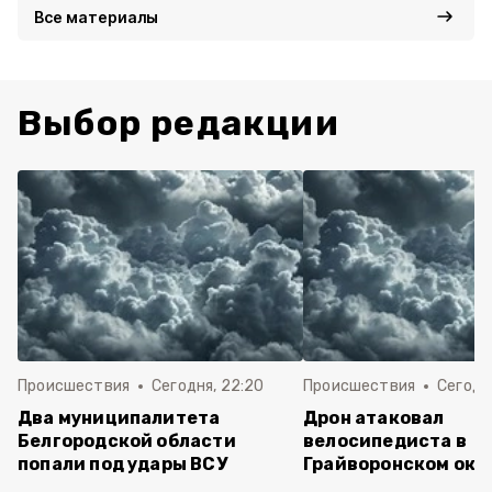
Все материалы
Выбор редакции
Происшествия
Сегодня, 22:20
Происшествия
Сегодня
Два муниципалитета
Дрон атаковал
Белгородской области
велосипедиста в
попали под удары ВСУ
Грайворонском окр