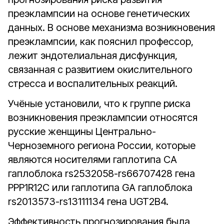
преэклампсии на основе генетических
данных. В основе механизма возникновения
преэклампсии, как пояснил профессор,
лежит эндотелиальная дисфункция,
связанная с развитием окислительного
стресса и воспалительных реакций.
Учёные установили, что к группе риска
возникновения преэклампсии относятся
русские женщины Центрально-
Черноземного региона России, которые
являются носителями гаплотипа СA
гаплоблока rs2532058-rs66707428 гена
PPP1R12C или гаплотипа GA гаплоблока
rs2013573-rs13111134 гена UGT2B4.
Эффективность прогнозирования была