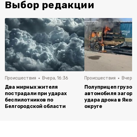
Выбор редакции
Происшествия
Вчера, 16:36
Происшествия
Вчера, 
Два мирных жителя
Полуприцеп грузов
пострадали при ударах
автомобиля загоре
беспилотников по
удара дрона в Яков
Белгородской области
округе