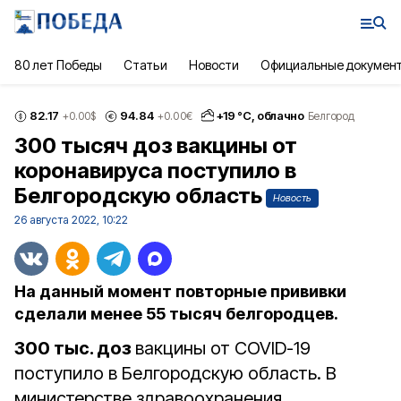
80 лет Победы
Статьи
Новости
Официальные докумен
82.17
94.84
+
19
°С,
облачно
+0.00
$
+0.00
€
Белгород
300 тысяч доз вакцины от
коронавируса поступило в
Белгородскую область
Новость
26 августа 2022, 10:22
На данный момент повторные прививки
сделали менее 55 тысяч белгородцев.
300 тыс. доз
вакцины от COVID-19
поступило в Белгородскую область. В
министерстве здравоохранения