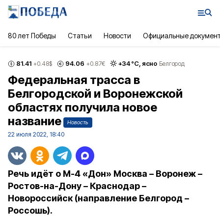
80 лет Победы
Статьи
Новости
Официальные докумен
81.41
94.06
+
34
°С,
ясно
+0.48
$
+0.87
€
Белгород
Федеральная трасса в
Белгородской и Воронежской
областях получила новое
название
Новость
22 июля 2022, 18:40
Речь идёт о М-4 «Дон» Москва – Воронеж –
Ростов-на-Дону – Краснодар –
Новороссийск (направление Белгород –
Россошь).