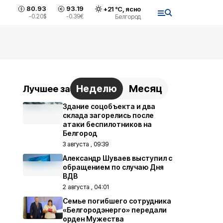
80.93
93.19
+
21
°С,
ясно
-0.20
$
-0.39
€
Белгород
Неделю
Месяц
Лучшее за
Здание соцобъекта и два
склада загорелись после
атаки беспилотников на
Белгород
3 августа , 09:39
Александр Шуваев выступил с
обращением по случаю Дня
ВДВ
2 августа , 04:01
Семье погибшего сотрудника
«Белгородэнерго» передали
орден Мужества