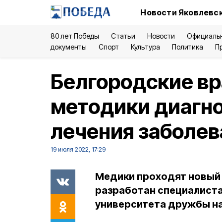
Новости Яковлевск
80 лет Победы
Статьи
Новости
Официаль
документы
Спорт
Культура
Политика
П
Белгородские вр
методики диагно
лечения заболев
19 июля 2022, 17:29
Медики проходят новый 
разработан специалист
университета дружбы н