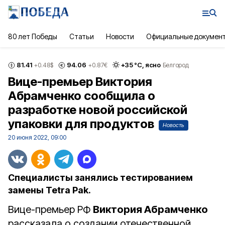
80 лет Победы
Статьи
Новости
Официальные докумен
81.41
94.06
+
35
°С,
ясно
+0.48
$
+0.87
€
Белгород
Вице-премьер Виктория
Абрамченко сообщила о
разработке новой российской
упаковки для продуктов
Новость
20 июня 2022, 09:00
Специалисты занялись тестированием
замены Tetra Pak.
Вице-премьер РФ
Виктория Абрамченко
рассказала о создании отечественной