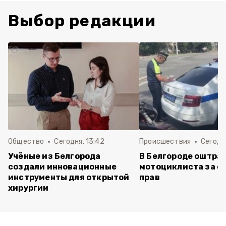
Выбор редакции
Общество
Сегодня, 13:42
Происшествия
Сегодня
Учёные из Белгорода
В Белгороде оштра
создали инновационные
мотоциклиста за ез
инструменты для открытой
прав
хирургии