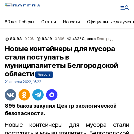
80 лет Победы
Статьи
Новости
Официальные докумен
80.93
93.19
+
32
°С,
ясно
-0.20
$
-0.39
€
Белгород
Новые контейнеры для мусора
стали поступать в
муниципалитеты Белгородской
области
Новость
21 апреля 2022, 15:22
895 баков закупил Центр экологической
безопасности.
Новые контейнеры для мусора стали
поступать в муниципалитеты Белгородской