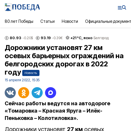
80 лет Победы
Статьи
Новости
Официальные докумен
80.93
93.19
+
21
°С,
ясно
-0.20
$
-0.39
€
Белгород
Дорожники установят 27 км
осевых барьерных ограждений на
белгородских дорогах в 2022
году
Новость
15 апреля 2022, 15:35
Сейчас работы ведутся на автодороге
«Томаровка – Красная Яруга – Илёк-
Пеньковка – Колотиловка».
Дорожники установят
27 км
осевых