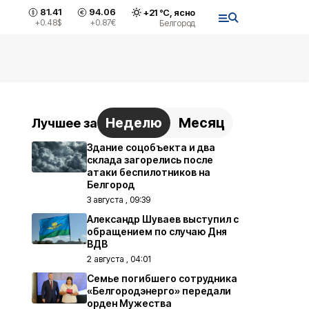
81.41
94.06
+
21
°С,
ясно
+0.48
$
+0.87
€
Белгород
Неделю
Месяц
Лучшее за
Здание соцобъекта и два
склада загорелись после
атаки беспилотников на
Белгород
3 августа , 09:39
Александр Шуваев выступил с
обращением по случаю Дня
ВДВ
2 августа , 04:01
Семье погибшего сотрудника
«Белгородэнерго» передали
орден Мужества