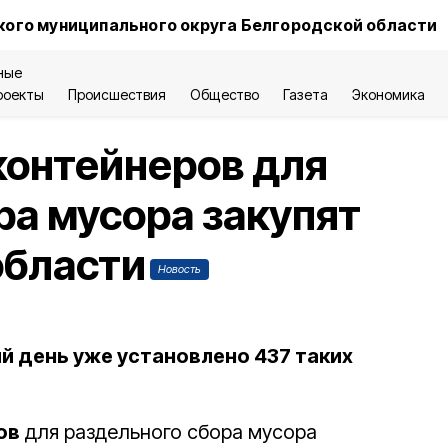
ого муниципального округа Белгородской области
ные
роекты
Происшествия
Общество
Газета
Экономика
 контейнеров для
ра мусора закупят
области
Новость
й день уже установлено 437 таких
ов
для раздельного сбора мусора