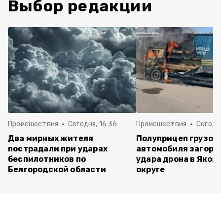
Выбор редакции
Происшествия
Сегодня, 16:36
Происшествия
Сегодня
Два мирных жителя
Полуприцеп грузов
пострадали при ударах
автомобиля загоре
беспилотников по
удара дрона в Яков
Белгородской области
округе