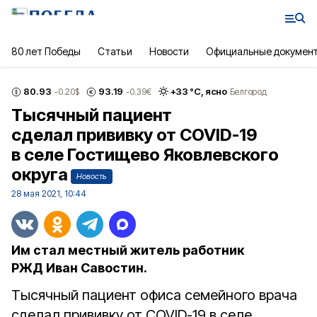
80 лет Победы
Статьи
Новости
Официальные докумен
80.93
93.19
+
33
°С,
ясно
-0.20
$
-0.39
€
Белгород
Тысячный пациент
сделал прививку от COVID-19
в селе Гостищево Яковлевского
округа
Новость
28 мая 2021, 10:44
Им стал местный житель работник
РЖД Иван Савостин.
Тысячный пациент офиса семейного врача
сделал прививку от COVID-19 в селе