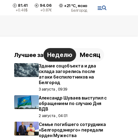
81.41
94.06
+
21
°С,
ясно
+0.48
$
+0.87
€
Белгород
Неделю
Месяц
Лучшее за
Здание соцобъекта и два
склада загорелись после
атаки беспилотников на
Белгород
3 августа , 09:39
Александр Шуваев выступил с
обращением по случаю Дня
ВДВ
2 августа , 04:01
Семье погибшего сотрудника
«Белгородэнерго» передали
орден Мужества