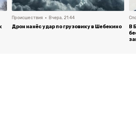
Происшествия
Вчера, 21:44
Сп
к
Дрон нанёс удар по грузовику в Шебекино
В 
бе
за