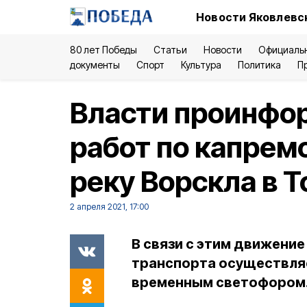
Новости Яковлевск
80 лет Победы
Статьи
Новости
Официаль
документы
Спорт
Культура
Политика
П
Власти проинфо
работ по капрем
реку Ворскла в 
2 апреля 2021, 17:00
В связи с этим движение
транспорта осуществляе
временным светофором