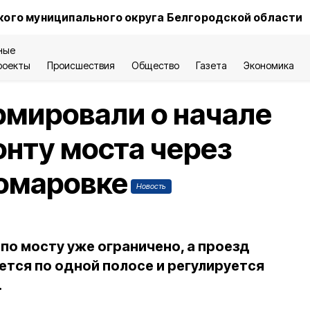
ого муниципального округа Белгородской области
ные
роекты
Происшествия
Общество
Газета
Экономика
рмировали о начале
онту моста через
Томаровке
Новость
 по мосту уже ограничено, а проезд
тся по одной полосе и регулируется
.