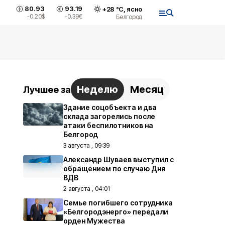
80.93
93.19
+
28
°С,
ясно
-0.20
$
-0.39
€
Белгород
Неделю
Месяц
Лучшее за
Здание соцобъекта и два
склада загорелись после
атаки беспилотников на
Белгород
3 августа , 09:39
Александр Шуваев выступил с
обращением по случаю Дня
ВДВ
2 августа , 04:01
Семье погибшего сотрудника
«Белгородэнерго» передали
орден Мужества