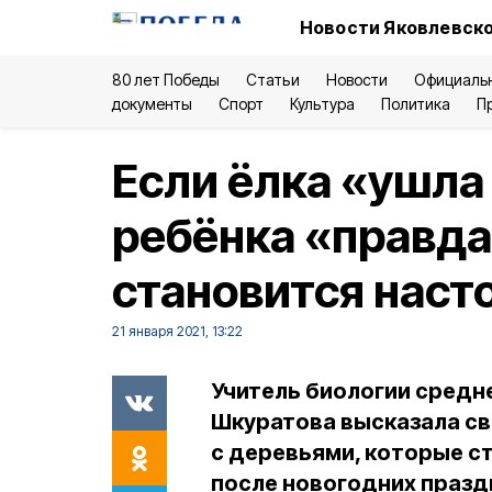
Новости Яковлевско
80 лет Победы
Статьи
Новости
Официаль
документы
Спорт
Культура
Политика
П
Если ёлка «ушла 
ребёнка «правда
становится наст
21 января 2021, 13:22
Учитель биологии средн
Шкуратова высказала сво
с деревьями, которые с
после новогодних празд