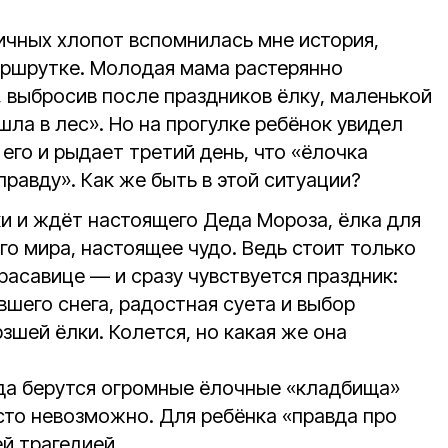
ичных хлопот вспомнилась мне история,
аршрутке. Молодая мама растерянно
, выбросив после праздников ёлку, маленькой
шла в лес». Но на прогулке ребёнок увидел
 его и рыдает третий день, что «ёлочка
правду». Как же быть в этой ситуации?
ки и ждёт настоящего Деда Мороза, ёлка для
го мира, настоящее чудо. Ведь стоит только
расавице — и сразу чувствуется праздник:
вшего снега, радостная суета и выбор
зшей ёлки. Колется, но какая же она
да берутся огромные ёлочные «кладбища»
сто невозможно. Для ребёнка «правда про
й трагедией.