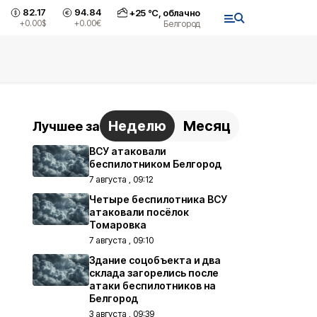
82.17
94.84
+
25
°С,
облачно
+0.00
$
+0.00
€
Белгород
Неделю
Месяц
Лучшее за
ВСУ атаковали
беспилотником Белгород
7 августа , 09:12
Четыре беспилотника ВСУ
атаковали посёлок
Томаровка
7 августа , 09:10
Здание соцобъекта и два
склада загорелись после
атаки беспилотников на
Белгород
3 августа , 09:39