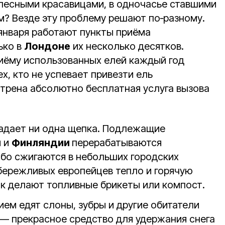
лесными красавицами, в одночасье ставшими
? Везде эту проблему решают по‑разному.
9 января работают пункты приёма
ько в
Лондоне
их несколько десятков.
иёму использованных елей каждый год
х, кто не успевает привезти ель
трена абсолютно бесплатная услуга вызова
адает ни одна щепка. Подлежащие
и
и
Финляндии
перерабатываются
ибо сжигаются в небольших городских
 бережливых европейцев тепло и горячую
ок делают топливные брикеты или компост.
ем едят слоны, зубры и другие обитатели
 — прекрасное средство для удержания снега