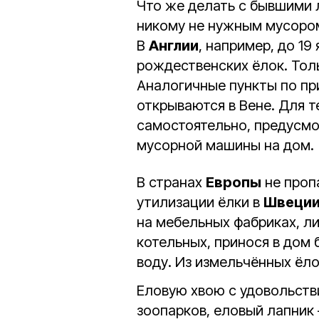
Что же делать с бывшими 
никому не нужным мусором
В
Англии
, например, до 1
рождественских ёлок. Тол
Аналогичные пункты по пр
открываются в Вене. Для те
самостоятельно, предусмо
мусорной машины на дом.
В странах
Европы
не проп
утилизации ёлки в
Швеци
на мебельных фабриках, л
котельных, принося в дом
воду. Из измельчённых ёл
Еловую хвою с удовольстви
зоопарков, еловый лапник