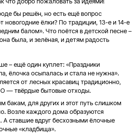
так что добро пожаловать за идеями!
роде бы решён, но есть ещё вопрос
т новогодние ёлки? По традиции, 13-е и 14-е
ледним балом». Что поётся в детской песне –
она была, и зелёная, и детям радость
ше – ещё один куплет: «Праздники
а, ёлочка осыпалась и стала не нужна».
ляется от лесных красавиц традиционно,
БО — твёрдые бытовые отходы.
м бакам, для других и этот путь слишком
но. Возле каждого дома образуются
. А ставшие вдруг бесхозными ёлочные
очные «кладбища».