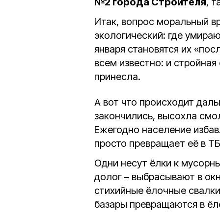
№2 города Строителя
, 
Итак, вопрос моральный в
экологический: где умираю
января становятся их «пос
всем известно: и стройная 
принесла.
А вот что происходит даль
закончились, высохла смол
Ежегодно население избав
просто превращает её в Т
Одни несут ёлки к мусорны
долог – выбрасывают в ок
стихийные ёлочные свалки
базары превращаются в ёл