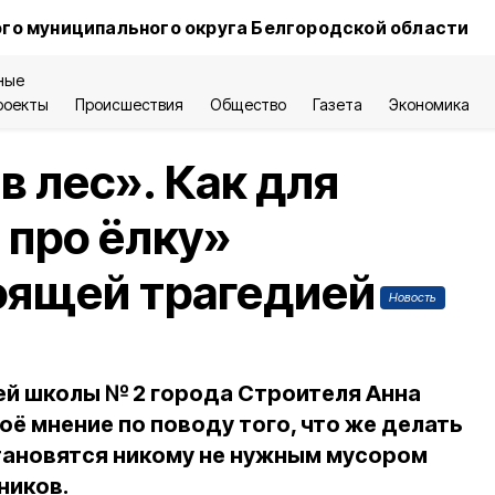
го муниципального округа Белгородской области
ные
роекты
Происшествия
Общество
Газета
Экономика
в лес». Как для
 про ёлку»
оящей трагедией
Новость
ей школы № 2 города Строителя Анна
ё мнение по поводу того, что же делать
тановятся никому не нужным мусором
ников.