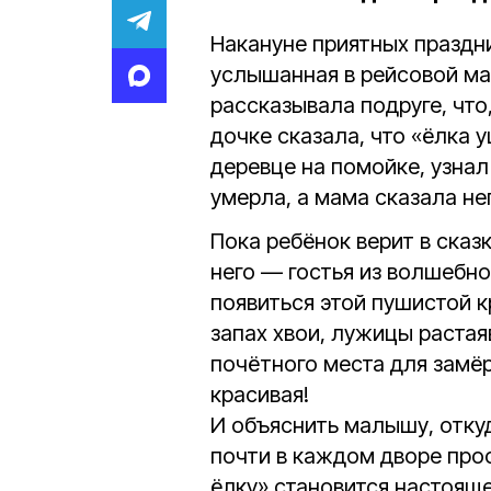
Накануне приятных праздн
услышанная в рейсовой м
рассказывала подруге, что
дочке сказала, что «ёлка у
деревце на помойке, узнал
умерла, а мама сказала не
Пока ребёнок верит в сказ
него — гостья из волшебно
появиться этой пушистой к
запах хвои, лужицы растая
почётного места для замёр
красивая!
И объяснить малышу, отку
почти в каждом дворе про
ёлку» становится настояще