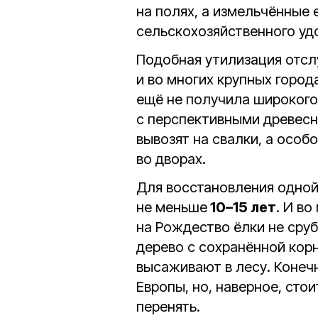
на полях, а измельчённые 
сельскохозяйственного уд
Подобная утилизация отсл
и во многих крупных город
ещё не получила широкого
с перспективными древес
вывозят на свалки, а осо
во дворах.
Для восстановления одной
не меньше
10–15 лет
. И в
на Рождество ёлки не сруб
дерево с сохранённой кор
высаживают в лесу. Конечн
Европы, но, наверное, сто
перенять.