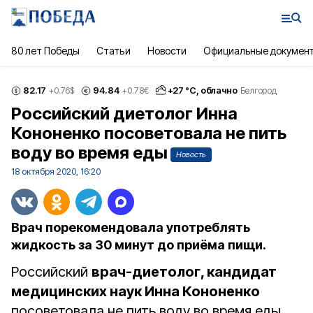
80 лет Победы
Статьи
Новости
Официальные докумен
82.17
94.84
+
27
°С,
облачно
+0.76
$
+0.78
€
Белгород
Российский диетолог Инна
Кононенко посоветовала не пить
воду во время еды
Новость
18 октября 2020, 16:20
Врач порекомендовала употреблять
жидкость за 30 минут до приёма пищи.
Российский
врач-диетолог, кандидат
медицинских наук Инна Кононенко
посоветовала не пить воду во время еды,