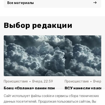
Все материалы
Выбор редакции
Происшествия
Вчера, 22:59
Происшествия
Вчера, 
Боец «Орлана» ранен при
ВСУ нанесли удары 
детонации беспилотника в
четырём муниципа
Cайт использует файлы cookie и сервисы сбора технических
Шебекино
Белгородской обла
данных посетителей.
Продолжая пользоваться сайтом, Вы