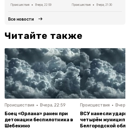
Происшествия
Вчера, 22:59
Происшествия
Вчера, 21:30
Все новости
Читайте также
Происшествия
Вчера, 22:59
Происшествия
Вчера, 
Боец «Орлана» ранен при
ВСУ нанесли удары 
детонации беспилотника в
четырём муниципа
Шебекино
Белгородской обла