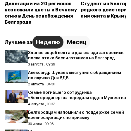
Делегации из 20 регионов
Студент из Белгор
возложили цветы к Вечному
редкого доисторич
огню в День освобождения
аммонита в Крыму
Белгорода
Неделю
Месяц
Лучшее за
Здание соцобъекта и два склада загорелись
после атаки беспилотников на Белгород
3 августа , 09:39
Александр Шуваев выступил с обращением
по случаю Дня ВДВ
2 августа , 04:01
Семье погибшего сотрудника
«Белгородэнерго» передали орден Мужества
4 августа , 10:37
Белгородцам напомнили о поддержке семей
военнослужащих по призыву
30 июля , 09:06