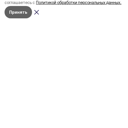
соглашаетесь с
Политикой обработки персональных данных.
Принять
Вчера, 21:30
Происшествия
Фото:
shedevrum.ai
ВСУ нанесли удары по четырём
муниципалитетам Белгородской
области