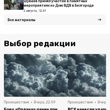
Шуваев принял участие в памятных
мероприятиях ко Дню ВДВ в Белгороде
2 августа , 12:41
Все материалы
Выбор редакции
Происшествия
Вчера, 22:59
Происшествия
Вчера, 
Боец «Орлана» ранен при
ВСУ нанесли удары 