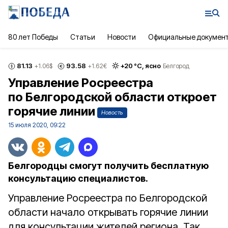
80 лет Победы
Статьи
Новости
Официальные докумен
81.13
93.58
+
20
°С,
ясно
+1.06
$
+1.62
€
Белгород
Управление Росреестра
по Белгородской области откроет
горячие линии
Новость
15 июля 2020, 09:22
Белгородцы смогут получить бесплатную
консультацию специалистов.
Управление Росреестра по Белгородской
области начало открывать горячие линии
для консультации жителей региона. Так,