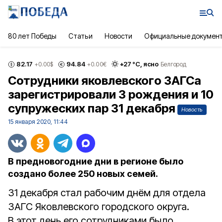
80 лет Победы
Статьи
Новости
Официальные докумен
82.17
94.84
+
27
°С,
ясно
+0.00
$
+0.00
€
Белгород
Сотрудники яковлевского ЗАГСа
зарегистрировали 3 рождения и 10
супружеских пар 31 декабря
Новость
15 января 2020, 11:44
В предновогодние дни в регионе было
создано более 250 новых семей.
31 декабря стал рабочим днём для отдела
ЗАГС Яковлевского городского округа.
В этот день его сотрудниками было