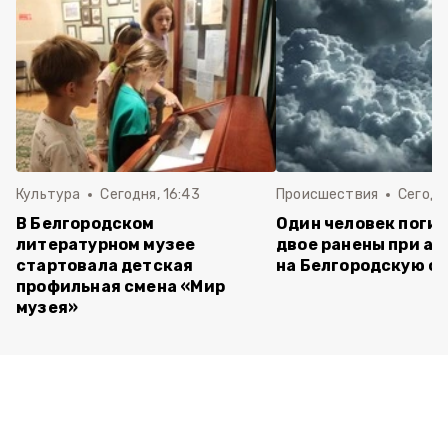
Культура
Сегодня, 16:43
Происшествия
Сегодня
В Белгородском
Один человек погиб
литературном музее
двое ранены при ат
стартовала детская
на Белгородскую о
профильная смена «Мир
музея»