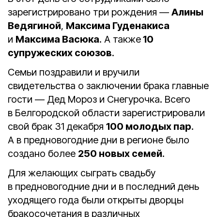
зарегистрировано три рождения —
Алины
Ведягиной
,
Максима Гуденакиса
и
Максима Васюка
. А также
10
супружеских союзов
.
Семьи поздравили и вручили
свидетельства о заключении брака главные
гости — Дед Мороз и Снегурочка. Всего
в Белгородской области зарегистрировали
свой брак 31 декабря
100 молодых пар
.
А в предновогодние дни в регионе было
создано более
250 новых семей
.
Для желающих сыграть свадьбу
в предновогодние дни и в последний день
уходящего года были открыты дворцы
бракосочетания в различных