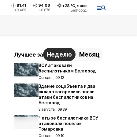
81.41
94.06
+
28
°С,
ясно
+0.48
$
+0.87
€
Белгород
Неделю
Месяц
Лучшее за
ВСУ атаковали
беспилотником Белгород
Сегодня, 09:12
Здание соцобъекта и два
склада загорелись после
атаки беспилотников на
Белгород
3 августа , 09:39
Четыре беспилотника ВСУ
атаковали посёлок
Томаровка
Сегодня, 09:10