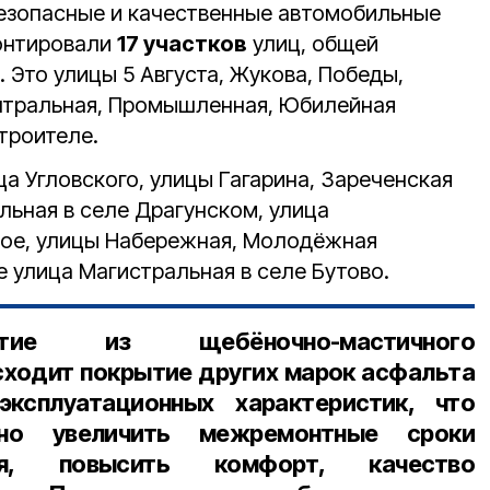
езопасные и качественные автомобильные
монтировали
17 участков
улиц, общей
. Это улицы 5 Августа, Жукова, Победы,
нтральная, Промышленная, Юбилейная
троителе.
а Угловского, улицы Гагарина, Зареченская
льная в селе Драгунском, улица
ное, улицы Набережная, Молодёжная
е улица Магистральная в селе Бутово.
тие из щебёночно-мастичного
ходит покрытие других марок асфальта
ксплуатационных характеристик, что
нно увеличить межремонтные сроки
я, повысить комфорт, качество