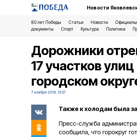
Новости Яковлевск
80 лет Победы
Статьи
Новости
Официаль
документы
Спорт
Культура
Политика
П
Дорожники отре
17 участков улиц
городском округ
7 ноября 2019, 13:37
Также к холодам была за
Пресс-служба администрац
сообщила, что горокруг го