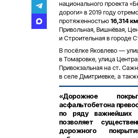
национального проекта «Б
дороги» в 2019 году отре
протяженностью
16,314 км
Привольная, Вишнёвая, Це
и Строительная в городе С
В посёлке Яковлево — улиц
в Томаровке, улица Центра
Привокзальная на ст. Саж
в селе Дмитриевке, а такж
«Дорожное покры
асфальтобетона превос
по ряду важнейших э
позволяет существе
дорожного покрыти