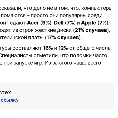
сказали, что дело не в том, что, компьютеры
 ломаются – просто они популярны среди
монт сдают
Acer
(
9%
),
Dell
(
7%
) и
Apple
(
7%
).
одят из строя жёсткие диски (
21% случаев
),
теринской платы (
17% случаев
).
атуры составляют
16%
и
12%
от общего числа
Специалисты отметили, что поломки часто
, при запуске игр. Из‑за этого чаще всего
сте?
ссылку