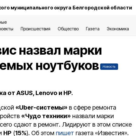
ого муниципального округа Белгородской области
ные
роекты
Происшествия
Общество
Газета
Экономика
ис назвал марки
уемых ноутбуков
Новость
а от ASUS, Lenovo и HP.
дской
«Uber-системы»
в сфере ремонта
тройств
«Чудо техники»
назвали марки
сего сдают в ремонт. Лидируют в этом списке
 и
HP
(
15%
). Об этом
пишет
газета «Известия».