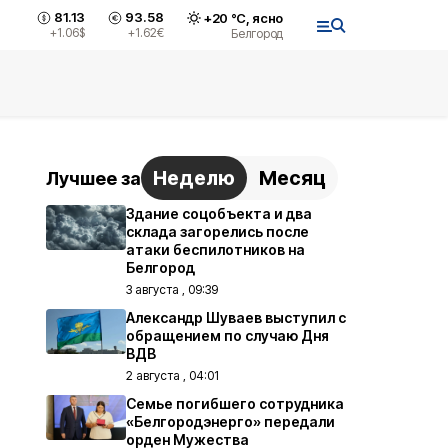
81.13
93.58
+
20
°С,
ясно
+1.06
$
+1.62
€
Белгород
Неделю
Месяц
Лучшее за
Здание соцобъекта и два
склада загорелись после
атаки беспилотников на
Белгород
3 августа , 09:39
Александр Шуваев выступил с
обращением по случаю Дня
ВДВ
2 августа , 04:01
Семье погибшего сотрудника
«Белгородэнерго» передали
орден Мужества