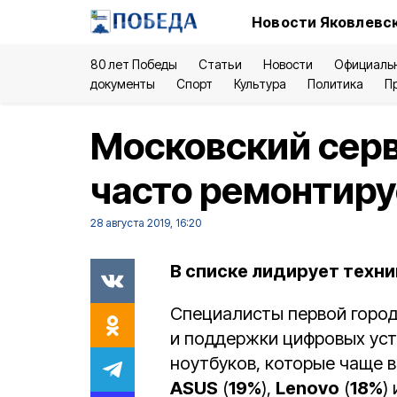
Новости Яковлевск
80 лет Победы
Статьи
Новости
Официаль
документы
Спорт
Культура
Политика
П
Московский серв
часто ремонтир
28 августа 2019, 16:20
В списке лидирует техник
Специалисты первой горо
и поддержки цифровых ус
ноутбуков, которые чаще в
ASUS
(
19%
),
Lenovo
(
18%
)