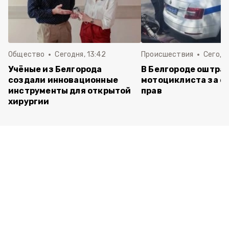
Общество
Сегодня, 13:42
Происшествия
Сегодня
Учёные из Белгорода
В Белгороде оштра
создали инновационные
мотоциклиста за ез
инструменты для открытой
прав
хирургии