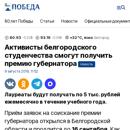
80 лет Победы
Статьи
Новости
Официальные докумен
80.93
93.19
+
32
°С,
ясно
-0.20
$
-0.39
€
Белгород
Активисты белгородского
студенчества смогут получить
премию губернатора
Новость
9 августа 2019, 11:52
Лауреаты будут получать по 5 тыс. рублей
ежемесячно в течение учебного года.
Приём заявок на соискание премии
губернатора открылся в Белгородской
области и продлится до
16 сентября
. Как