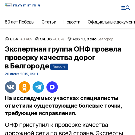
80 лет Победы
Статьи
Новости
Официальные докумен
81.41
94.06
+
26
°С,
ясно
+0.48
$
+0.87
€
Белгород
Экспертная группа ОНФ провела
проверку качества дорог
в Белгороде
Новость
20 июня 2019, 09:11
На исследуемых участках специалисты
отметили существующие болевые точки,
требующие исправления.
ОНФ приступил к проверке качества
дорожной сети по всей стране. Эксперты