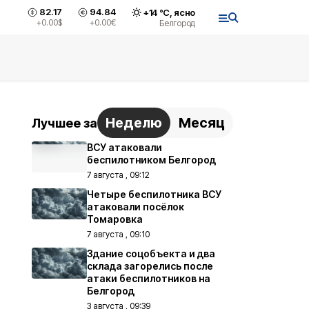
82.17
94.84
+
14
°С,
ясно
+0.00
$
+0.00
€
Белгород
Неделю
Месяц
Лучшее за
ВСУ атаковали
беспилотником Белгород
7 августа , 09:12
Четыре беспилотника ВСУ
атаковали посёлок
Томаровка
7 августа , 09:10
Здание соцобъекта и два
склада загорелись после
атаки беспилотников на
Белгород
3 августа , 09:39