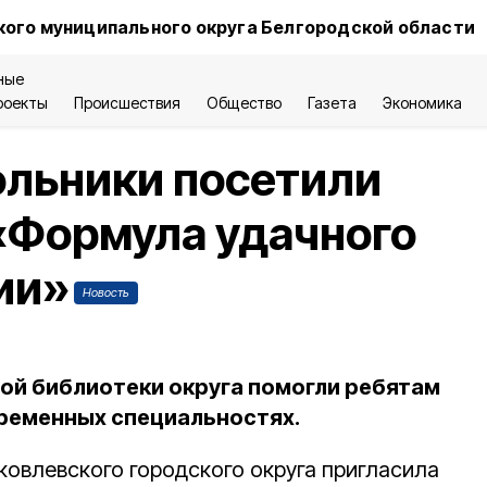
ого муниципального округа Белгородской области
ные
роекты
Происшествия
Общество
Газета
Экономика
ольники посетили
«Формула удачного
ии»
Новость
й библиотеки округа помогли ребятам
ременных специальностях.
ковлевского городского округа пригласила