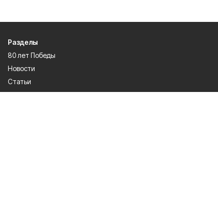
Разделы
80 лет Победы
Новости
Статьи
Официальные документы
Спорт
Культура
Политика
Проекты
Происшествия
Газета
Общество
Экономика