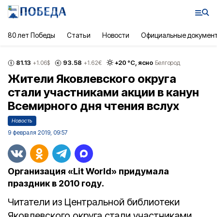
80 лет Победы
Статьи
Новости
Официальные докумен
81.13
93.58
+
20
°С,
ясно
+1.06
$
+1.62
€
Белгород
Жители Яковлевского округа
стали участниками акции в канун
Всемирного дня чтения вслух
Новость
9 февраля 2019, 09:57
Организация «Lit World» придумала
праздник в 2010 году.
Читатели из Центральной библиотеки
Яковлевского округа стали участниками