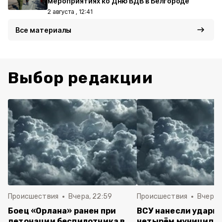
мероприятиях ко Дню ВДВ в Белгороде
2 августа , 12:41
Все материалы
Выбор редакции
Происшествия
Вчера, 22:59
Происшествия
Вчера, 
Боец «Орлана» ранен при
ВСУ нанесли удары 
детонации беспилотника в
четырём муниципа