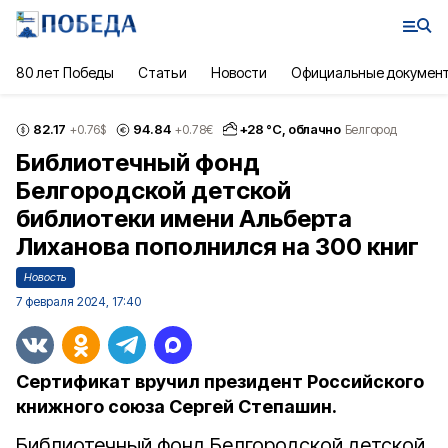
80 лет Победы
Статьи
Новости
Официальные докумен
82.17
94.84
+
28
°С,
облачно
+0.76
$
+0.78
€
Белгород
Библиотечный фонд
Белгородской детской
библиотеки имени Альберта
Лиханова пополнился на 300 книг
Новость
7 февраля 2024, 17:40
Сертификат вручил президент Российского
книжного союза Сергей Степашин.
Библиотечный фонд Белгородской детской