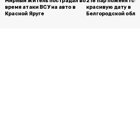
Мирный житель пострадал во
218 пар поженятся 
время атаки ВСУ на авто в
красивую дату в
Красной Яруге
Белгородской обла