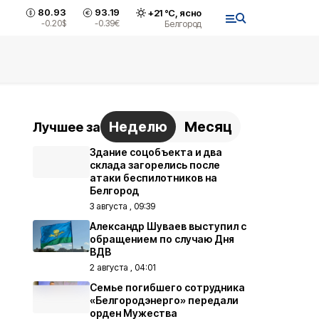
80.93
93.19
+
21
°С,
ясно
-0.20
$
-0.39
€
Белгород
Неделю
Месяц
Лучшее за
Здание соцобъекта и два
склада загорелись после
атаки беспилотников на
Белгород
3 августа , 09:39
Александр Шуваев выступил с
обращением по случаю Дня
ВДВ
2 августа , 04:01
Семье погибшего сотрудника
«Белгородэнерго» передали
орден Мужества