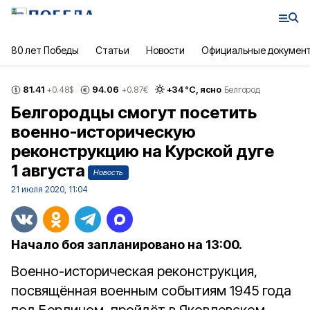
80 лет Победы
Статьи
Новости
Официальные докумен
81.41
94.06
+
34
°С,
ясно
+0.48
$
+0.87
€
Белгород
Белгородцы смогут посетить
военно-историческую
реконструкцию на Курской дуге
1 августа
Новость
21 июля 2020, 11:04
Начало боя запланировано на 13:00.
Военно-историческая реконструкция,
посвящённая военным событиям 1945 года